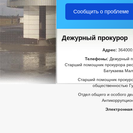
Сообщить о проблеме
Дежурный прокурор
Адрес:
364000,
Телефоны:
Дежурный пр
Старший помощник прокурора рес
Батукаева Мал
Старший помощник прокуро
общественностью Гу
Отдел общего и особого дел
Антикоррупцион
Электронная