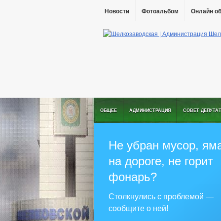
Новости
Фотоальбом
Онлайн о
ОБЩЕЕ
АДМИНИСТРАЦИЯ
СОВЕТ ДЕПУТА
Не убран мусор, ям
на дороге, не горит
фонарь?
Столкнулись с проблемой —
сообщите о ней!