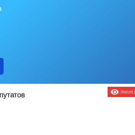
а
Версия с
путатов