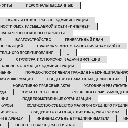
ИЗИТЫ
ПЕРСОНАЛЬНЫЕ ДАННЫЕ
ПЛАНЫ И ОТЧЕТЫ РАБОТЫ АДМИНИСТРАЦИИ
НОСТИ ОМСУ, РАЗМЕЩАЕМОЙ В СЕТИ «ИНТЕРНЕТ»
ЛАВЫ ЧР ПОСТОЯННОГО ХАРАКТЕРА
Е
БЛАГОУСТРОЙСТВО
ГЕНЕРАЛЬНЫЙ ПЛАН
ОНСТРУКЦИЙ
ПРАВИЛА ЗЕМЛЕПОЛЬЗОВАНИЯ И ЗАСТРОЙКИ
ТЕЛЬНОГО ПРОЕКТИРОВАНИЯ
_
В
СТРУКТУРА, ПОЛНОМОЧИЯ, ЗАДАЧИ И ФУНКЦИИ
ЦИПАЛЬНЫХ СЛУЖАЩИХ АДМИНИСТРАЦИИ
ЧЕНИИ
ПОРЯДОК ПОСТУПЛЕНИЯ ГРАЖДАН НА МУНИЦИПАЛЬНУЮ
НАЯ ИНФОРМАЦИЯ
СВЕДЕНИЯ О ВАКАНТНЫХ ДОЛЖНОСТЯХ
НОРМАТИВНО-ПРАВОВЫЕ АКТЫ
УСЛОВИЯ И РЕЗУЛЬТАТ
УДА
СОСТАВ ПОСЕЛЕНИЯ
СВЕДЕНИЯ О СМИ, УЧРЕЖДЕН
АНИЙ
ПОДВЕДОМСТВЕННЫЕ ОРГАНИЗАЦИИ
НКУРСЫ
КОЛИЧЕСТВО СУБЪЕКТОВ МАЛОГО И СРЕДНЕГО ПРЕДП
 БИЗНЕСА
СВЕДЕНИЯ О ЛЬГОТАХ, ОТСРОЧКАХ, РАССРОЧКАХ
ЧИ В АРЕНДУ
ИНДИВИДУАЛЬНЫЕ ПРЕДПРИНИМАТЕЛИ
И
Т
ОБОРОТ ТОВАРОВ, РАБОТ И УСЛУГ