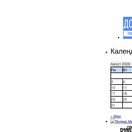
Кален
Август 2026
Пн
Вт
3
4
10
11
17
18
24
25
31
« Июн