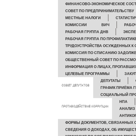
ФИНАНСОВО-ЭКОНОМИЧЕСКОЕ СОСТ
СОВЕТ ПО ПРЕДПРИНИМАТЕЛЬСТВУ
МЕСТНЫЕ НАЛОГИ
СТАТИСТИ
КОМИССИИ
ВИЧ
РАБОЧ
РАБОЧАЯ ГРУППА ДНВ
ЭКСПЕ
РАБОЧАЯ ГРУППА ПО ПРОФИЛАКТИ
ТРУДОУСТРОЙСТВА ОСУЖДЕННЫХ К
КОМИССИЯ ПО СПИСАНИЮ ЗАДОЛЖЕ
ОБЩЕСТВЕННЫЙ СОВЕТ ПО РАССМО
ИНФОРМАЦИЯ О ЛИЦАХ, ПРОПАВШИХ
ЦЕЛЕВЫЕ ПРОГРАММЫ
ЗАКУП
ДЕПУТАТЫ
СОВЕТ ДЕПУТАТОВ
ГРАФИК ПРИЁМА 
СОЦИАЛЬНЫЙ ПРО
НПА
ПРОТИВОДЕЙСТВИЕ КОРРУПЦИИ
АНАЛИЗ
АНТИКО
ФОРМЫ ДОКУМЕНТОВ, СВЯЗАННЫХ 
СВЕДЕНИЯ О ДОХОДАХ, ОБ ИМУЩЕС