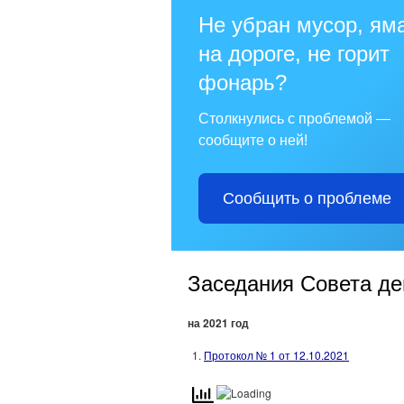
Не убран мусор, ям
на дороге, не горит
фонарь?
Столкнулись с проблемой —
сообщите о ней!
Сообщить о проблеме
Заседания Совета де
на 2021 год
Протокол № 1 от 12.10.2021