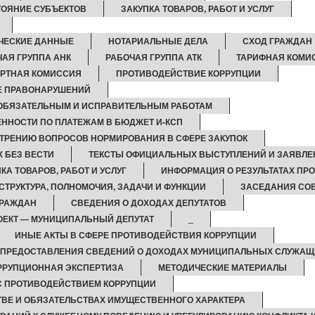
ОЯНИЕ СУБЪЕКТОВ
ЗАКУПКА ТОВАРОВ, РАБОТ И УСЛУГ
ЧЕСКИЕ ДАННЫЕ
НОТАРИАЛЬНЫЕ ДЕЛА
СХОД ГРАЖДАН
АЯ ГРУППА АНК
РАБОЧАЯ ГРУППА АТК
ТАРИФНАЯ КОМИ
РТНАЯ КОМИССИЯ
ПРОТИВОДЕЙСТВИЕ КОРРУПЦИИ
КЕ ПРАВОНАРУШЕНИЙ
 ОБЯЗАТЕЛЬНЫМ И ИСПРАВИТЕЛЬНЫМ РАБОТАМ
ННОСТИ ПО ПЛАТЕЖАМ В БЮДЖЕТ И-КСП
ТРЕНИЮ ВОПРОСОВ НОРМИРОВАНИЯ В СФЕРЕ ЗАКУПОК
 БЕЗ ВЕСТИ
ТЕКСТЫ ОФИЦИАЛЬНЫХ ВЫСТУПЛЕНИЙ И ЗАЯВЛЕ
КА ТОВАРОВ, РАБОТ И УСЛУГ
ИНФОРМАЦИЯ О РЕЗУЛЬТАТАХ ПР
СТРУКТУРА, ПОЛНОМОЧИЯ, ЗАДАЧИ И ФУНКЦИИ
ЗАСЕДАНИЯ СОВ
ГРАЖДАН
СВЕДЕНИЯ О ДОХОДАХ ДЕПУТАТОВ
ЕКТ — МУНИЦИПАЛЬНЫЙ ДЕПУТАТ
_
ИНЫЕ АКТЫ В СФЕРЕ ПРОТИВОДЕЙСТВИЯ КОРРУПЦИИ
 ПРЕДОСТАВЛЕНИЯ СВЕДЕНИЙ О ДОХОДАХ МУНИЦИПАЛЬНЫХ СЛУЖАЩ
РРУПЦИОННАЯ ЭКСПЕРТИЗА
МЕТОДИЧЕСКИЕ МАТЕРИАЛЫ
С ПРОТИВОДЕЙСТВИЕМ КОРРУПЦИИ
ТВЕ И ОБЯЗАТЕЛЬСТВАХ ИМУЩЕСТВЕННОГО ХАРАКТЕРА