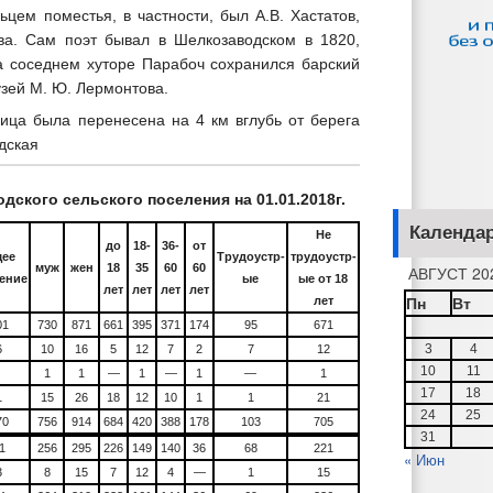
ьцем поместья, в частности, был А.В. Хастатов,
а. Сам поэт бывал в Шелкозаводском в 1820,
На соседнем хуторе Парабоч сохранился барский
узей М. Ю. Лермонтова.
ница была перенесена на 4 км вглубь от берега
дская
ского сельского поселения на 01.01.2018г.
Календа
Не
до
18-
36-
от
ее
Трудоустр-
трудоустр-
муж
жен
18
35
60
60
АВГУСТ 20
ение
ые
ые от 18
лет
лет
лет
лет
Пн
Вт
лет
01
730
871
661
395
371
174
95
671
3
4
6
10
16
5
12
7
2
7
12
10
11
1
1
—
1
—
1
—
1
17
18
1
15
26
18
12
10
1
1
21
24
25
70
756
914
684
420
388
178
103
705
31
1
256
295
226
149
140
36
68
221
« Июн
3
8
15
7
12
4
—
1
15