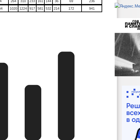
4
264
310
233
161
144
36
69
236
44
1020
1224
917
581
532
214
172
941