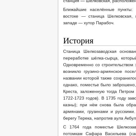
станция — Шелковская, расположен
Ближайшие населённые пункты: 
востоке — станица Шелковская, 
западе — хутор Парабоч.
История
Станица Шелкозаводская основ
переработке шёлка-сырца, котор
Одновременно со строительством за
возникло грузино-армянское посе
названии которой также сохранилос
однако, поместье было заброшено,
Креста, заложенную тогда Петром 
1722-1723 годов). В 1735 году зав
казны); при нём снова была обр
армянами, грузинами и русскими
берегу Терека, напротив аула Акбул
С 1764 года поместье Шелкозав
потомкам Сафара Васильева (са