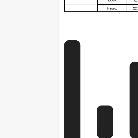
всего
57
Итого:
22