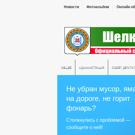
Новости
Фотоальбом
Онлайн о
ОБЩЕЕ
АДМИНИСТРАЦИЯ
СОВЕТ ДЕПУТА
Не убран мусор, ям
на дороге, не горит
фонарь?
Столкнулись с проблемой —
сообщите о ней!