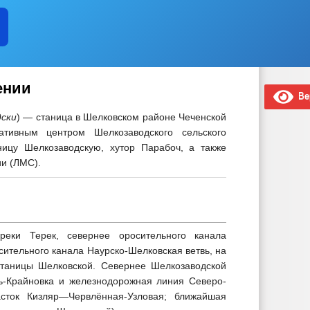
ении
Вер
ски
) — станица
в Шелковском районе Чеченской
ативным центром Шелкозаводского сельского
ницу Шелкозаводскую, хутор Парабоч
, а также
ии (ЛМС).
еки Терек, севернее оросительного канала
ительного канала Наурско-Шелковская ветвь, на
станицы Шелковской. Севернее Шелкозаводской
-Крайновка и железнодорожная линия Северо-
асток Кизляр—Червлённая-Узловая; ближайшая