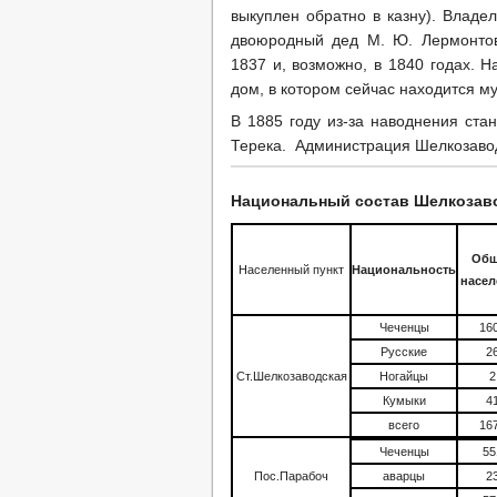
выкуплен обратно в казну). Владел
двоюродный дед М. Ю. Лермонтов
1837 и, возможно, в 1840 годах. 
дом, в котором сейчас находится м
В 1885 году из-за наводнения ста
Терека. Администрация Шелкозаво
Национальный состав Шелкозавод
Общ
Населенный пункт
Национальность
насел
Чеченцы
16
Русские
2
Ст.Шелкозаводская
Ногайцы
2
Кумыки
4
всего
16
Чеченцы
55
Пос.Парабоч
аварцы
2