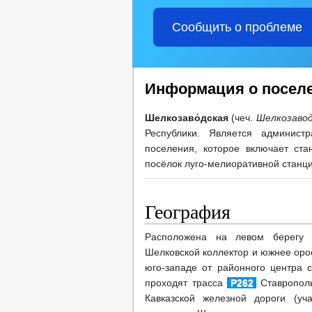
Сообщить о проблеме
Информация о посел
Шелкозаво́дская
(чеч.
Шелкозавод
Республики
. Является администр
поселения
, которое включает ста
посёлок луго-мелиоративной станц
География
Расположена на левом берегу р
Шелковской коллектор и южнее орос
юго-западе от районного центра 
проходят трасса
Р262
Ставрополь
Кавказской железной дороги (уч