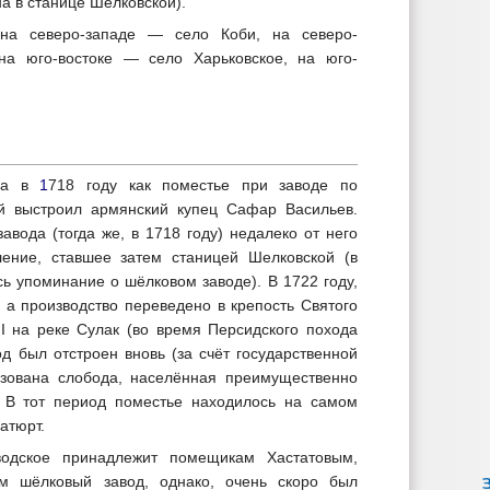
а в станице Шелковской).
на северо-западе — село Коби, на северо-
на юго-востоке — село Харьковское, на юго-
ана в
1
718 году как поместье при заводе по
ый выстроил армянский купец Сафар Васильев.
вода (тогда же, в 1718 году) недалеко от него
ление, ставшее затем станицей Шелковской (в
ь упоминание о шёлковом заводе). В 1722 году,
 а производство переведено в крепость Святого
I на реке Сулак (во время Персидского похода
од был отстроен вновь (за счёт государственной
азована слобода, населённая преимущественно
. В тот период поместье находилось на самом
атюрт.
одское принадлежит помещикам Хастатовым,
м шёлковый завод, однако, очень скоро был