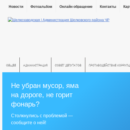
Новости
Фотоальбом
Онлайн обращение
Контакты
Кар
ОБЩЕЕ
АДМИНИСТРАЦИЯ
СОВЕТ ДЕПУТАТОВ
ПРОТИВОДЕЙСТВИЕ КОРРУПЦ
Не убран мусор, яма
на дороге, не горит
фонарь?
Столкнулись с проблемой —
сообщите о ней!