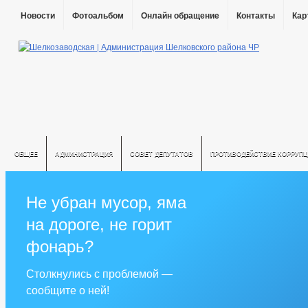
Новости
Фотоальбом
Онлайн обращение
Контакты
Кар
ОБЩЕЕ
АДМИНИСТРАЦИЯ
СОВЕТ ДЕПУТАТОВ
ПРОТИВОДЕЙСТВИЕ КОРРУПЦ
Не убран мусор, яма
на дороге, не горит
фонарь?
Столкнулись с проблемой —
сообщите о ней!