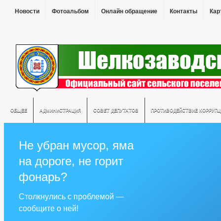
Новости
Фотоальбом
Онлайн обращение
Контакты
Кар
ОБЩЕЕ
АДМИНИСТРАЦИЯ
СОВЕТ ДЕПУТАТОВ
ПРОТИВОДЕЙСТВИЕ КОРРУПЦ
Не убран мусор, яма
на дороге, не горит
фонарь?
Столкнулись с проблемой —
сообщите о ней!