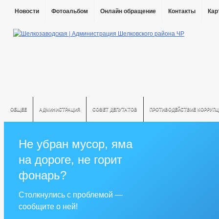
Новости
Фотоальбом
Онлайн обращение
Контакты
Кар
ОБЩЕЕ
АДМИНИСТРАЦИЯ
СОВЕТ ДЕПУТАТОВ
ПРОТИВОДЕЙСТВИЕ КОРРУПЦ
Не убран мусор, яма
на дороге, не горит
фонарь?
Столкнулись с проблемой —
сообщите о ней!