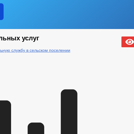
льных услуг
ьную службу в сельском поселении