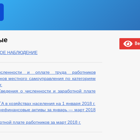
ые
Вер
КОЕ НАБЛЮДЕНИЕ
ленности и оплате труда работников
анов местного самоуправления по категориям
.
 Сведения о численности и заработной плате
 хозяйствах населения на 1 января 2018 г.
 нефинансовые активы за январь — март 2018
тной плате работников за март 2018 г.