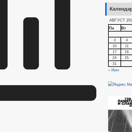
Календа
АВГУСТ 20
Пн
Вт
3
4
10
11
17
18
24
25
31
« Июн