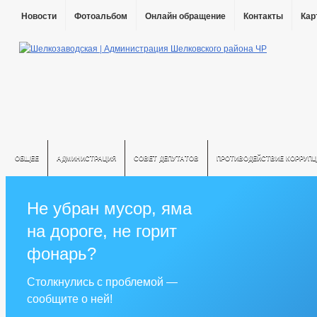
Новости
Фотоальбом
Онлайн обращение
Контакты
Кар
ОБЩЕЕ
АДМИНИСТРАЦИЯ
СОВЕТ ДЕПУТАТОВ
ПРОТИВОДЕЙСТВИЕ КОРРУПЦ
Не убран мусор, яма
на дороге, не горит
фонарь?
Столкнулись с проблемой —
сообщите о ней!