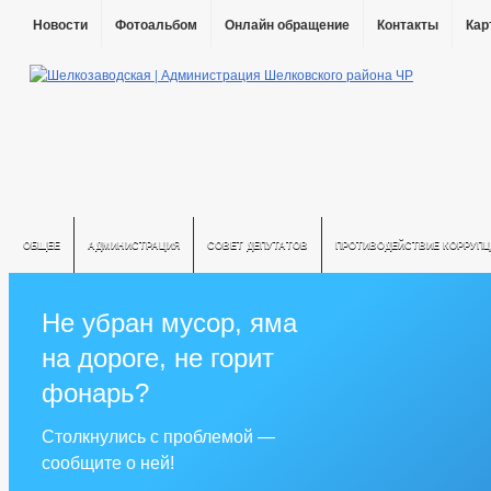
Новости
Фотоальбом
Онлайн обращение
Контакты
Кар
ОБЩЕЕ
АДМИНИСТРАЦИЯ
СОВЕТ ДЕПУТАТОВ
ПРОТИВОДЕЙСТВИЕ КОРРУПЦ
Не убран мусор, яма
на дороге, не горит
фонарь?
Столкнулись с проблемой —
сообщите о ней!