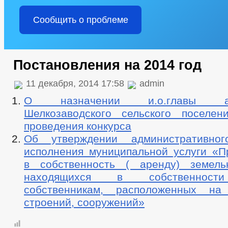
Сообщить о проблеме
Постановления на 2014 год
11 декабря, 2014 17:58
admin
О назначении и.о.главы адм
Шелкозаводского сельского поселе
проведения конкурса
Об утверждении административног
исполнения муниципальной услуги «П
в собственность ( аренду) земель
находящихся в собственности
собственникам, расположенных на
строений, сооружений»