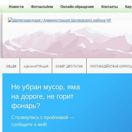
Новости
Фотоальбом
Онлайн обращение
Контакты
Кар
ОБЩЕЕ
АДМИНИСТРАЦИЯ
СОВЕТ ДЕПУТАТОВ
ПРОТИВОДЕЙСТВИЕ КОРРУПЦ
Не убран мусор, яма
на дороге, не горит
фонарь?
Столкнулись с проблемой —
сообщите о ней!