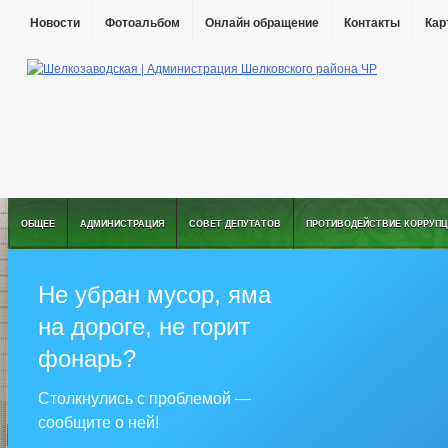
Новости
Фотоальбом
Онлайн обращение
Контакты
Кар
ОБЩЕЕ
АДМИНИСТРАЦИЯ
СОВЕТ ДЕПУТАТОВ
ПРОТИВОДЕЙСТВИЕ КОРРУПЦ
Не убран мусор, яма
на дороге, не горит
фонарь?
Столкнулись с проблемой —
сообщите о ней!