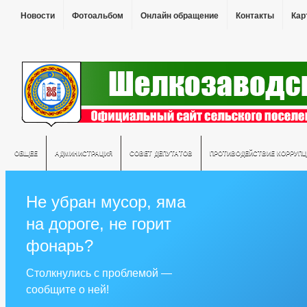
Новости
Фотоальбом
Онлайн обращение
Контакты
Кар
ОБЩЕЕ
АДМИНИСТРАЦИЯ
СОВЕТ ДЕПУТАТОВ
ПРОТИВОДЕЙСТВИЕ КОРРУПЦ
Не убран мусор, яма
на дороге, не горит
фонарь?
Столкнулись с проблемой —
сообщите о ней!