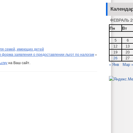
Календа
ФЕВРАЛЬ 2
Пн
Вт
5
6
12
13
ля семей, имеющих детей
19
20
 форма заявления о предоставлении льгот по налогам
»
26
27
ылку
на Ваш сайт.
« Янв
Мар 