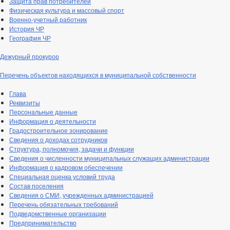
Защита прав потребителей
Физическая культура и массовый спорт
Военно-учетный работник
История ЧР
География ЧР
Дежурный прокурор
Перечень объектов находящихся в муниципальной собственности
Глава
Реквизиты
Персональные данные
Информация о деятельности
Градостроительное зонирование
Сведения о доходах сотрудников
Структура, полномочия, задачи и функции
Сведения о численности муниципальных служащих администрации
Информация о кадровом обеспечении
Специальная оценка условий труда
Состав поселения
Сведения о СМИ, учрежденных администрацией
Перечень обязательных требований
Подведомственные организации
Предпринимательство