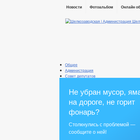
Новости
Фотоальбом
Онлайн о
Общее
Администрация
Совет депутатов
Противодействие коррупции
Правовые акты
Не убран мусор, ям
Бюджет
Муниципальные услуги
на дороге, не горит
Прием граждан
фонарь?
Столкнулись с проблемой —
сообщите о ней!