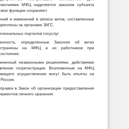
номочиями МФЦ наделяется законом субъекта
свои функции сохраняют.
ний и изменений в записи актов, составленные
креплены за органами ЗАГС.
егиональных порталов госуслуг.
венность, определенные Законом об актах
пространены на МФЦ и их работников при
состояния.
иненный незаконными решениями, действиями
твлении госрегистрации. Возложенные на МФЦ
жащего осуществления могут быть изъяты на
России.
оправок в Закон об организации предоставления
кументов личного хранения.