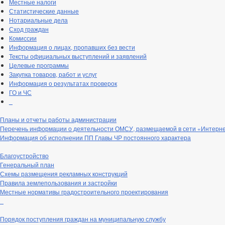
Местные налоги
Статистические данные
Нотариальные дела
Сход граждан
Комиссии
Информация о лицах, пропавших без вести
Тексты официальных выступлений и заявлений
Целевые программы
Закупка товаров, работ и услуг
Информация о результатах проверок
ГО и ЧС
_
Планы и отчеты работы администрации
Перечень информации о деятельности ОМСУ, размещаемой в сети «Интерн
Информация об исполнении ПП Главы ЧР постоянного характера
Благоустройство
Генеральный план
Схемы размещения рекламных конструкций
Правила землепользования и застройки
Местные нормативы градостроительного проектирования
_
Порядок поступления граждан на муниципальную службу