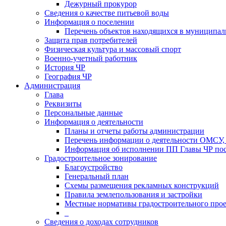
Дежурный прокурор
Сведения о качестве питьевой воды
Информация о поселении
Перечень объектов находящихся в муниципал
Защита прав потребителей
Физическая культура и массовый спорт
Военно-учетный работник
История ЧР
География ЧР
Администрация
Глава
Реквизиты
Персональные данные
Информация о деятельности
Планы и отчеты работы администрации
Перечень информации о деятельности ОМСУ, 
Информация об исполнении ПП Главы ЧР пос
Градостроительное зонирование
Благоустройство
Генеральный план
Схемы размещения рекламных конструкций
Правила землепользования и застройки
Местные нормативы градостроительного про
_
Сведения о доходах сотрудников