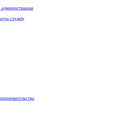
х администрации
ьную службу
дпринемательства