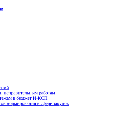
ов
ений
 и исправительным работам
атежам в бюджет И-КСП
ов нормирования в сфере закупок