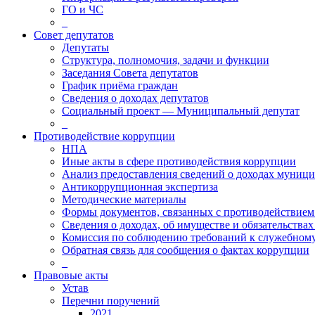
ГО и ЧС
_
Совет депутатов
Депутаты
Структура, полномочия, задачи и функции
Заседания Совета депутатов
График приёма граждан
Сведения о доходах депутатов
Социальный проект — Муниципальный депутат
_
Противодействие коррупции
НПА
Иные акты в сфере противодействия коррупции
Анализ предоставления сведений о доходах муниц
Антикоррупционная экспертиза
Методические материалы
Формы документов, связанных с противодействием
Сведения о доходах, об имуществе и обязательства
Комиссия по соблюдению требований к служебному
Обратная связь для сообщения о фактах коррупции
_
Правовые акты
Устав
Перечни поручений
2021