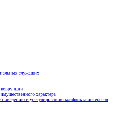
ипальных служащих
 коррупции
х имущественного характера
 поведению и урегулированию конфликта интересов