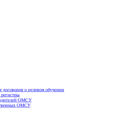
е договоров о целевом обучении
 регистры
оводителей ОМСУ
мственных ОМСУ