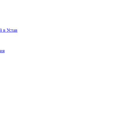
 в Устав
ния