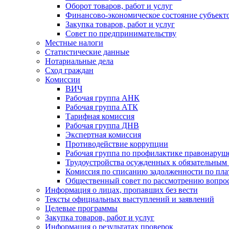
Оборот товаров, работ и услуг
Финансово-экономическое состояние субъект
Закупка товаров, работ и услуг
Совет по предпринимательству
Местные налоги
Статистические данные
Нотариальные дела
Сход граждан
Комиссии
ВИЧ
Рабочая группа АНК
Рабочая группа АТК
Тарифная комиссия
Рабочая группа ДНВ
Экспертная комиссия
Противодействие коррупции
Рабочая группа по профилактике правонаруш
Трудоустройства осужденных к обязательным
Комиссия по списанию задолженности по пл
Общественный совет по рассмотрению вопрос
Информация о лицах, пропавших без вести
Тексты официальных выступлений и заявлений
Целевые программы
Закупка товаров, работ и услуг
Информация о результатах проверок