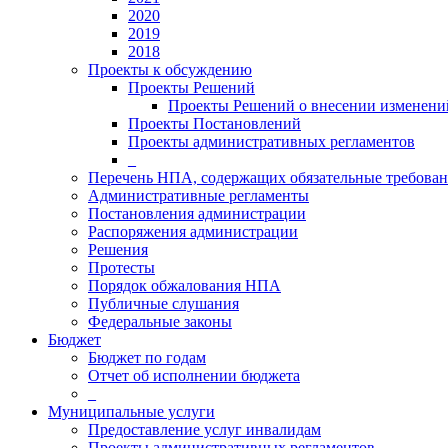
2020
2019
2018
Проекты к обсуждению
Проекты Решений
Проекты Решений о внесении изменений
Проекты Постановлений
Проекты административных регламентов
_
Перечень НПА, содержащих обязательные требова
Административные регламенты
Постановления администрации
Распоряжения администрации
Решения
Протесты
Порядок обжалования НПА
Публичные слушания
Федеральные законы
Бюджет
Бюджет по годам
Отчет об исполнении бюджета
_
Муниципальные услуги
Предоставление услуг инвалидам
Проекты административных регламентов