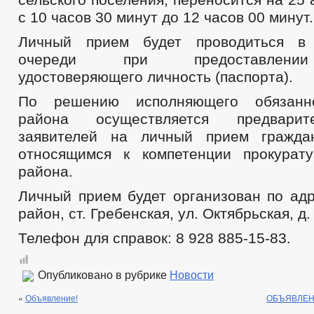
Сведения о доходах сотрудников
с 10 часов 30 минут до 12 часов 00 минут.
Структура, полномочия, задачи и функции
Сведения о численности муниципальных служащих администрации
Личный прием будет проводиться в
Информация о кадровом обеспечении
очереди при предоставлении
Порядок поступления граждан на муниципальную службу
Кадровый резерв
удостоверяющего личность (паспорта).
Контактная информация
Сведения о вакантных должностях
По решению исполняющего обязанно
Квалификационные требования
района осуществляется предварит
Нормативно-правовые акты
заявителей на личный прием гражда
Условия и результаты конкурсов
_
относящимся к компетенции прокурат
Специальная оценка условий труда
района.
Состав поселения
Сведения о СМИ, учрежденных администрацией
Личный прием будет организован по адр
Перечень обязательных требований
Подведомственные организации
район, ст. Гребенская, ул. Октябрьская, д. 
Предпринимательство
Телефон для справок: 8 928 885-15-83.
Конкурсы
Количество субъектов малого и среднего предпринемательства
Объекты для малого и среднего бизнеса
Сведения о льготах, отсрочках, рассрочках
Опубликовано в рубрике
Новости
Объекты, предлагаемые для сдачи в аренду
«
Объявление!
ОБЪЯВЛЕН
Индивидуальные предприниматели
Информационные материалы