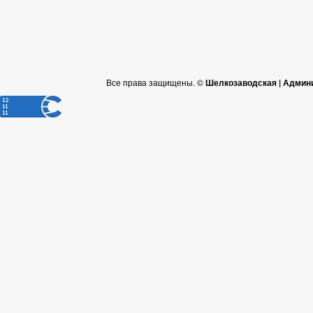
Перечни поручений
2021
2020
2019
2018
Проекты к обсуждению
Проекты Решений
Все права защищены. ©
Шелкозаводская | Админ
Проекты Решений о внесении изменений в Устав
Проекты Постановлений
Проекты административных регламентов
_
Перечень НПА, содержащих обязательные требования
Административные регламенты
Постановления администрации
Распоряжения администрации
Решения
Протесты
Порядок обжалования НПА
Публичные слушания
Федеральные законы
Бюджет
Бюджет по годам
Отчет об исполнении бюджета
_
Муниципальные услуги