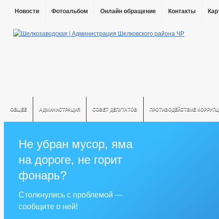
Новости
Фотоальбом
Онлайн обращение
Контакты
Кар
ОБЩЕЕ
АДМИНИСТРАЦИЯ
СОВЕТ ДЕПУТАТОВ
ПРОТИВОДЕЙСТВИЕ КОРРУПЦ
Не убран мусор, яма
на дороге, не горит
фонарь?
Столкнулись с проблемой —
сообщите о ней!