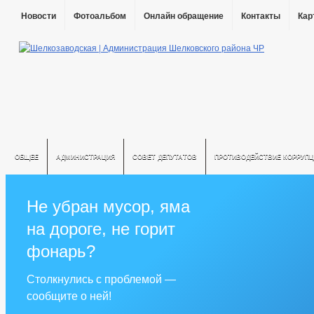
Новости
Фотоальбом
Онлайн обращение
Контакты
Кар
ОБЩЕЕ
АДМИНИСТРАЦИЯ
СОВЕТ ДЕПУТАТОВ
ПРОТИВОДЕЙСТВИЕ КОРРУПЦ
Не убран мусор, яма
на дороге, не горит
фонарь?
Столкнулись с проблемой —
сообщите о ней!