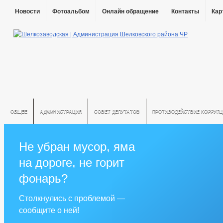
Новости
Фотоальбом
Онлайн обращение
Контакты
Кар
ОБЩЕЕ
АДМИНИСТРАЦИЯ
СОВЕТ ДЕПУТАТОВ
ПРОТИВОДЕЙСТВИЕ КОРРУПЦ
Не убран мусор, яма
на дороге, не горит
фонарь?
Столкнулись с проблемой —
сообщите о ней!