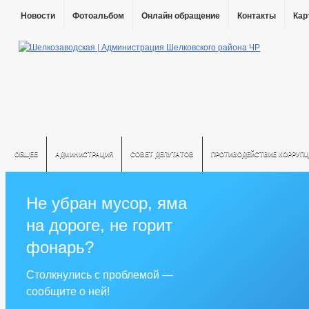
Новости
Фотоальбом
Онлайн обращение
Контакты
Кар
ОБЩЕЕ
АДМИНИСТРАЦИЯ
СОВЕТ ДЕПУТАТОВ
ПРОТИВОДЕЙСТВИЕ КОРРУПЦ
Не убран мусор, яма
на дороге, не горит
фонарь?
Столкнулись с проблемой —
сообщите о ней!