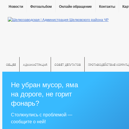
Новости
Фотоальбом
Онлайн обращение
Контакты
Кар
ОБЩЕЕ
АДМИНИСТРАЦИЯ
СОВЕТ ДЕПУТАТОВ
ПРОТИВОДЕЙСТВИЕ КОРРУПЦ
Не убран мусор, яма
на дороге, не горит
фонарь?
Столкнулись с проблемой —
сообщите о ней!