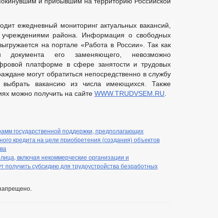
 покинувшим и прибывшим на территорию Российской
одит ежедневный мониторинг актуальных вакансий,
 учреждениями района. Информация о свободных
выгружается на портале «Работа в России». Так как
и документа его заменяющего, невозможно
ифровой платформе в сфере занятости и трудовых
раждане могут обратиться непосредственно в службу
и выбрать вакансию из числа имеющихся. Также
ях можно получить на сайте
WWW.TRUDVSEM.RU
.
рамм государственной поддержки, предполагающих
ного кредита на цели приобретения (создания) объектов
тва
лица, включая некоммерческие организации и
т получить субсидию для трудоустройства безработных
запрещено.