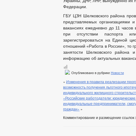
Украины, ДНР, ЛНР, вынужденно их
Федерации.
ГБУ ЦЗН Шелковского района пров
представляемых организациями и
вакансиях ежедневно до 11 часов 
при отсутствии паспорта ил
зарегистрироваться на Единой ц
отношений «Работа в России», то г
занятости Шелковского района 
информацию об актуальных ваканси
Опубликовано в рубрике
Новости
«
Изменения в правила реализации прог
возможность получения льготного ипотеч
индивидуального жилищного строительс
«Российские работодатели: юридические 
индивидуальные предприниматели, смогу
граждан»
»
Комментирование и размещение ссылок 