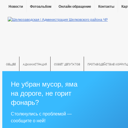
Новости
Фотоальбом
Онлайн обращение
Контакты
Кар
ОБЩЕЕ
АДМИНИСТРАЦИЯ
СОВЕТ ДЕПУТАТОВ
ПРОТИВОДЕЙСТВИЕ КОРРУПЦ
Не убран мусор, яма
на дороге, не горит
фонарь?
Столкнулись с проблемой —
сообщите о ней!