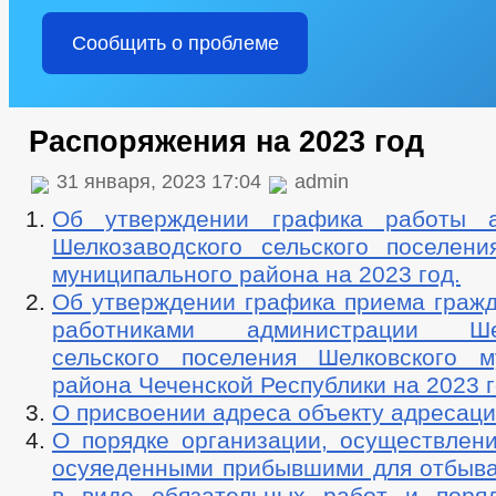
Сообщить о проблеме
Распоряжения на 2023 год
31 января, 2023 17:04
admin
Об утверждении графика работы а
Шелкозаводского сельского поселени
муниципального района на 2023 год.
Об утверждении графика приема гражд
работниками администрации Шел
сельского поселения Шелковского м
района Чеченской Республики на 2023 г
О присвоении адреса объекту адресац
О порядке организации, осуществлени
осуяеденными прибывшими для отбыва
в виде обязательных работ и поря