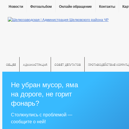
Новости
Фотоальбом
Онлайн обращение
Контакты
Кар
ОБЩЕЕ
АДМИНИСТРАЦИЯ
СОВЕТ ДЕПУТАТОВ
ПРОТИВОДЕЙСТВИЕ КОРРУПЦ
Не убран мусор, яма
на дороге, не горит
фонарь?
Столкнулись с проблемой —
сообщите о ней!