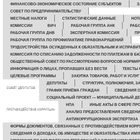
ФИНАНСОВО-ЭКОНОМИЧЕСКОЕ СОСТОЯНИЕ СУБЪЕКТОВ
З
СОВЕТ ПО ПРЕДПРИНИМАТЕЛЬСТВУ
МЕСТНЫЕ НАЛОГИ
СТАТИСТИЧЕСКИЕ ДАННЫЕ
НОТ
КОМИССИИ
ВИЧ
РАБОЧАЯ ГРУППА АНК
РАБО
РАБОЧАЯ ГРУППА ДНВ
ЭКСПЕРТНАЯ КОМИССИЯ
ПР
РАБОЧАЯ ГРУППА ПО ПРОФИЛАКТИКЕ ПРАВОНАРУШЕНИЙ
ТРУДОУСТРОЙСТВА ОСУЖДЕННЫХ К ОБЯЗАТЕЛЬНЫМ И ИСПРАВИ
КОМИССИЯ ПО СПИСАНИЮ ЗАДОЛЖЕННОСТИ ПО ПЛАТЕЖАМ В БЮ
ОБЩЕСТВЕННЫЙ СОВЕТ ПО РАССМОТРЕНИЮ ВОПРОСОВ НОРМИРО
ИНФОРМАЦИЯ О ЛИЦАХ, ПРОПАВШИХ БЕЗ ВЕСТИ
ТЕКСТЫ
ЦЕЛЕВЫЕ ПРОГРАММЫ
ЗАКУПКА ТОВАРОВ, РАБОТ И УСЛУГ
ДЕПУТАТЫ
СТРУКТУРА, ПОЛНОМОЧИЯ, З
СОВЕТ ДЕПУТАТОВ
ГРАФИК ПРИЁМА ГРАЖДАН
СВЕДЕНИЯ О
СОЦИАЛЬНЫЙ ПРОЕКТ — МУНИЦИПАЛЬНЫЙ ДЕ
НПА
ИНЫЕ АКТЫ В СФЕРЕ ПР
ПРОТИВОДЕЙСТВИЕ КОРРУПЦИИ
АНАЛИЗ ПРЕДОСТАВЛЕНИЯ СВЕДЕН
АНТИКОРРУПЦИОННАЯ ЭКСПЕРТИЗА
ФОРМЫ ДОКУМЕНТОВ, СВЯЗАННЫХ С ПРОТИВОДЕЙСТВИЕМ КОРР
СВЕДЕНИЯ О ДОХОДАХ, ОБ ИМУЩЕСТВЕ И ОБЯЗАТЕЛЬСТВАХ ИМ