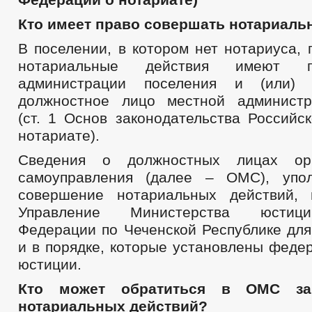
ОБЪЕКТЫ, ПРЕДЛАГАЕМЫЕ ДЛЯ СДАЧИ В АРЕНДУ
ИНДИВИ
ЧИСЛО ЗАМЕЩЕННЫХ РАБОЧИХ МЕСТ
ОБОРОТ ТОВАРОВ, Р
Кто имеет право совершать нотариаль
ФИНАНСОВО-ЭКОНОМИЧЕСКОЕ СОСТОЯНИЕ СУБЪЕКТОВ
З
В поселении, в котором нет нотариуса,
СОВЕТ ПО ПРЕДПРИНИМАТЕЛЬСТВУ
нотариальные действия имеют г
МЕСТНЫЕ НАЛОГИ
СТАТИСТИЧЕСКИЕ ДАННЫЕ
НОТ
администрации поселения и (или) 
КОМИССИИ
ВИЧ
РАБОЧАЯ ГРУППА АНК
РАБО
должностное лицо местной администр
РАБОЧАЯ ГРУППА ДНВ
ЭКСПЕРТНАЯ КОМИССИЯ
ПР
(ст. 1 Основ законодательства Российс
РАБОЧАЯ ГРУППА ПО ПРОФИЛАКТИКЕ ПРАВОНАРУШЕНИЙ
нотариате).
ТРУДОУСТРОЙСТВА ОСУЖДЕННЫХ К ОБЯЗАТЕЛЬНЫМ И ИСПРАВИ
КОМИССИЯ ПО СПИСАНИЮ ЗАДОЛЖЕННОСТИ ПО ПЛАТЕЖАМ В БЮ
Сведения о должностных лицах орг
ОБЩЕСТВЕННЫЙ СОВЕТ ПО РАССМОТРЕНИЮ ВОПРОСОВ НОРМИРО
самоуправления (далее – ОМС), упо
ИНФОРМАЦИЯ О ЛИЦАХ, ПРОПАВШИХ БЕЗ ВЕСТИ
ТЕКСТЫ
совершение нотариальных действий, 
ЦЕЛЕВЫЕ ПРОГРАММЫ
ЗАКУПКА ТОВАРОВ, РАБОТ И УСЛУГ
Управление Министерства юстиц
ДЕПУТАТЫ
СТРУКТУРА, ПОЛНОМОЧИЯ, З
СОВЕТ ДЕПУТАТОВ
Федерации по Чеченской Республике для
ГРАФИК ПРИЁМА ГРАЖДАН
СВЕДЕНИЯ О
и в порядке, которые установлены феде
СОЦИАЛЬНЫЙ ПРОЕКТ — МУНИЦИПАЛЬНЫЙ ДЕ
НПА
ИНЫЕ АКТЫ В СФЕРЕ ПР
юстиции.
ПРОТИВОДЕЙСТВИЕ КОРРУПЦИИ
АНАЛИЗ ПРЕДОСТАВЛЕНИЯ СВЕДЕН
Кто может обратиться в ОМС за
АНТИКОРРУПЦИОННАЯ ЭКСПЕРТИЗА
нотариальных действий?
ФОРМЫ ДОКУМЕНТОВ, СВЯЗАННЫХ С ПРОТИВОДЕЙСТВИЕМ КОРР