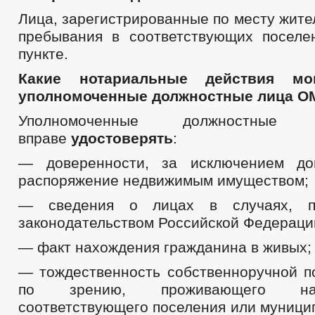
СВЕДЕНИЯ О ДОХОДАХ, ОБ ИМУЩЕСТВЕ И ОБЯЗАТЕЛЬСТВАХ ИМ
Лица, зарегистрированные по месту жите
КОМИССИЯ ПО СОБЛЮДЕНИЮ ТРЕБОВАНИЙ К СЛУЖЕБНОМУ ПОВЕ
пребывания в соответствующих поселе
ОБРАТНАЯ СВЯЗЬ ДЛЯ СООБЩЕНИЯ О ФАКТАХ КОРРУПЦИИ
пункте.
УСТАВ
ПЕРЕЧНИ ПОРУЧЕНИЙ
2021
ПРАВОВЫЕ АКТЫ
Какие нотариальные действия мо
2020
2019
2018
уполномоченные должностные лица О
ПРОЕКТЫ К ОБСУЖДЕНИЮ
ПРОЕКТЫ РЕШЕНИЙ
ПРОЕКТЫ РЕШЕНИЙ О ВНЕСЕНИ
Уполномоченные должностн
ПРОЕКТЫ АДМИНИСТРАТИВНЫХ РЕГЛАМЕНТОВ
_
вправе
удостоверять
:
ПЕРЕЧЕНЬ НПА, СОДЕРЖАЩИХ ОБЯЗАТЕЛЬНЫЕ ТРЕБОВАНИЯ
— доверенности, за исключением до
ПОСТАНОВЛЕНИЯ АДМИНИСТРАЦИИ
РАСПОРЯЖЕНИЯ АД
распоряжение недвижимым имуществом;
ПОРЯДОК ОБЖАЛОВАНИЯ НПА
ПУБЛИЧНЫЕ СЛУШАНИЯ
БЮДЖЕТ ПО ГОДАМ
— сведения о лицах в случаях, пр
БЮДЖЕТ
ОТЧЕТ ОБ ИСПОЛНЕНИИ БЮДЖЕТА
_
законодательством Российской Федераци
ПРЕДОСТАВЛЕНИЕ УСЛУГ ИНВАЛИДАМ
МУНИЦИПАЛЬНЫЕ УСЛУГИ
— факт нахождения гражданина в живых;
СТАНДАРТЫ МУНИЦИПАЛЬНЫХ УСЛУГ
ПЕРЕЧЕНЬ НПА, СОДЕРЖАЩИХ ОБЯЗАТЕЛЬНЫЕ ТРЕБОВАНИЯ, С
— тождественность собственноручной п
КОНТРОЛЮ
по зрению, проживающего на
ОБРАЩЕНИЕ К ГЛАВЕ
ИНТЕРНЕТ ПРИЕМН
ПРИЕМ ГРАЖДАН
соответствующего поселения или муници
ОБЗОРЫ ОБРАЩЕНИЙ ГРАЖДАН
ФОРМА О