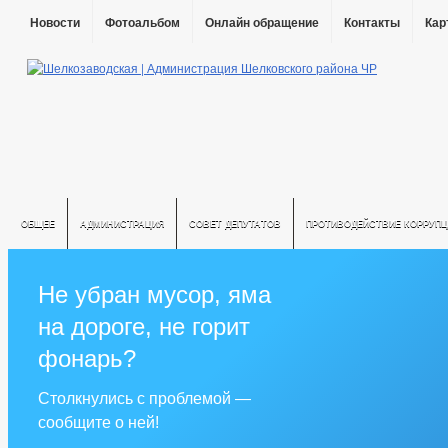
Новости
Фотоальбом
Онлайн обращение
Контакты
Кар
ОБЩЕЕ
АДМИНИСТРАЦИЯ
СОВЕТ ДЕПУТАТОВ
ПРОТИВОДЕЙСТВИЕ КОРРУПЦ
Не убран мусор, яма
на дороге, не горит
фонарь?
Столкнулись с проблемой —
сообщите о ней!