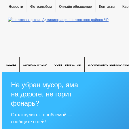
Новости
Фотоальбом
Онлайн обращение
Контакты
Кар
ОБЩЕЕ
АДМИНИСТРАЦИЯ
СОВЕТ ДЕПУТАТОВ
ПРОТИВОДЕЙСТВИЕ КОРРУПЦ
Не убран мусор, яма
на дороге, не горит
фонарь?
Столкнулись с проблемой —
сообщите о ней!