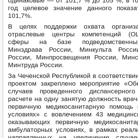
одинаковые — от 101,7 % до 105 %, в т
год целевое значение данного показа
101,7%.
В целях поддержки охвата организ
отраслевые центры компетенций (О
сферы на базе подведомственны
Минздрава России, Минкульта Росси
России, Минпросвещения России, Мин
Минтруда России.
За Чеченской Республикой в соответств
проектом закреплено мероприятие «Об
случаев проведенного диспансерног
расчете на одну занятую должность вра
первичную медикосанитарную помощь 
условиях» с вовлечением 43 медицинс
оказывающих первичную медикосанит
амбулаторных условиях, в рамках реали
направленных на увеличение случае