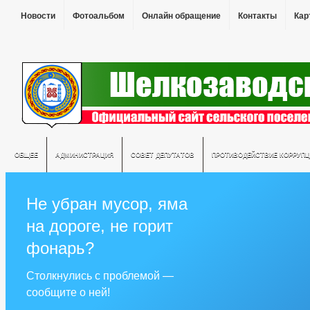
Новости
Фотоальбом
Онлайн обращение
Контакты
Кар
ОБЩЕЕ
АДМИНИСТРАЦИЯ
СОВЕТ ДЕПУТАТОВ
ПРОТИВОДЕЙСТВИЕ КОРРУПЦ
Не убран мусор, яма
на дороге, не горит
фонарь?
Столкнулись с проблемой —
сообщите о ней!