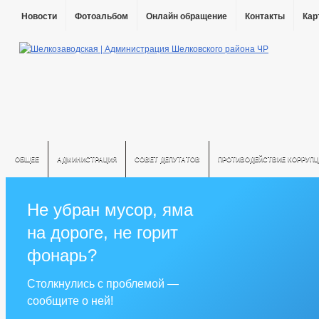
Новости
Фотоальбом
Онлайн обращение
Контакты
Кар
ОБЩЕЕ
АДМИНИСТРАЦИЯ
СОВЕТ ДЕПУТАТОВ
ПРОТИВОДЕЙСТВИЕ КОРРУПЦ
Не убран мусор, яма
на дороге, не горит
фонарь?
Столкнулись с проблемой —
сообщите о ней!