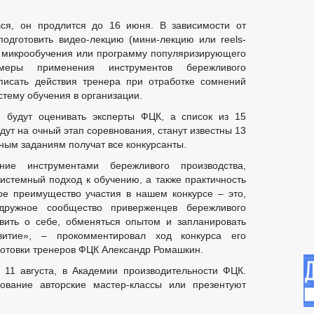
лся, он продлится до 16 июня. В зависимости от
одготовить видео-лекцию (мини-лекцию или reels-
н микрообучения или программу популяризирующего
имеры применения инструментов бережливого
писать действия тренера при отработке сомнений
стему обучения в организации.
будут оценивать эксперты ФЦК, а список из 15
дут на очный этап соревнования, станут известны 13
ным заданиям получат все конкурсанты.
ие инструментами бережливого производства,
системный подход к обучению, а также практичность
е преимущество участия в нашем конкурсе – это,
дружное сообщество приверженцев бережливого
явить о себе, обменяться опытом и запланировать
витие», – прокомментировал ход конкурса его
готовки тренеров ФЦК Александр Ромашкин.
 11 августа, в Академии производительности ФЦК.
ование авторские мастер-классы или презентуют