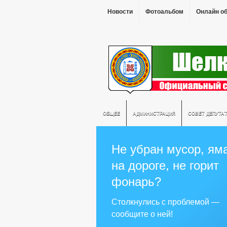
Новости
Фотоальбом
Онлайн о
ОБЩЕЕ
АДМИНИСТРАЦИЯ
СОВЕТ ДЕПУТА
Не убран мусор, ям
на дороге, не горит
фонарь?
Столкнулись с проблемой —
сообщите о ней!