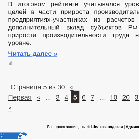
В итоговом рейтинге учитывался уро
целей в части прироста производител
предприятиях-участниках из расчето
дополнительный вклад субъектов Р
прироста производительности труда 
уровне.
Читать далее »
Страница 5 из 30
«
Первая
«
...
3
4
5
6
7
...
10
20
3
»
Все права защищены. ©
Шелкозаводская | Админ