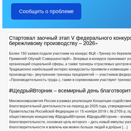
ЗАЩИТА ПРАВ ПОТРЕБИТЕЛЕЙ
ФИЗИЧЕСКАЯ КУЛЬТУРА И
ГЕОГРАФИЯ ЧР
Сообщить о проблеме
ГЛАВА
РЕКВИЗИТЫ
ПЕРСОНАЛЬН
АДМИНИСТРАЦИЯ
ИНФОРМАЦИЯ О ДЕЯТЕЛЬНОСТИ
ПЛАНЫ И ОТЧЕТЫ РАБО
Стартовал заочный этап V федерального конкур
ПЕРЕЧЕНЬ ИНФОРМАЦИИ О ДЕЯТЕЛЬНОСТИ ОМСУ, РАЗМЕЩАЕМОЙ
бережливому производству – 2026»
ИНФОРМАЦИЯ ОБ ИСПОЛНЕНИИ ПП ГЛАВЫ ЧР ПОСТОЯННОГО ХА
ГРАДОСТРОИТЕЛЬНОЕ ЗОНИРОВАНИЕ
БЛАГОУСТРОЙСТВО
Более 150 заявок подали участники на конкурс ФЦК «Тренер по бережл
Применяй! Обучай! Совершенствуй!». Впервые в конкурсе принимают у
СХЕМЫ РАЗМЕЩЕНИЯ РЕКЛАМНЫХ КОНСТРУКЦИЙ
ПРАВИЛ
организаций социальной сферы, а также тренеры отраслевых центров 
МЕСТНЫЕ НОРМАТИВЫ ГРАДОСТРОИТЕЛЬНОГО ПРОЕКТИРОВАНИ
Традиционно наибольший интерес конкурсанты проявили к номинации 
СВЕДЕНИЯ О ДОХОДАХ СОТРУДНИКОВ
СТРУКТУРА, ПОЛНО
производству» (внутренние тренеры предприятий — участников федер
«Производительность труда»), также в соревновании участвуют тренерс
СВЕДЕНИЯ О ЧИСЛЕННОСТИ МУНИЦИПАЛЬНЫХ СЛУЖАЩИХ АДМ
ИНФОРМАЦИЯ О КАДРОВОМ ОБЕСПЕЧЕНИИ
ПОРЯДОК ПОС
#ЩедрыйВторник – всемирный день благотворит
КАДРОВЫЙ РЕЗЕРВ
КОНТАКТНАЯ ИНФОРМАЦИЯ
СВ
КВАЛИФИКАЦИОННЫЕ ТРЕБОВАНИЯ
НОРМАТИВНО-ПРАВО
Минэкономразвития России в рамках реализации Концепции содействи
благотворительной деятельности на период до 2025 года, утвержденн
СПЕЦИАЛЬНАЯ ОЦЕНКА УСЛОВИЙ ТРУДА
СОСТАВ ПОСЕЛЕ
Правительства Российской Федерации от 15 ноября 2019 г. № 2705-р, 
ПЕРЕЧЕНЬ ОБЯЗАТЕЛЬНЫХ ТРЕБОВАНИЙ
ПОДВЕДОМСТВЕ
общественную инициативу #ЩедрыйВторник. #ЩедрыйВторник – всеми
ПРЕДПРИНИМАТЕЛЬСТВО
КОНКУРСЫ
КОЛИЧЕСТВО 
благотворительности, основная цель которого – дать новый импульс ра
ОБЪЕКТЫ ДЛЯ МАЛОГО И СРЕДНЕГО БИЗНЕСА
СВЕДЕНИЯ 
благотворительности и вовлечь как можно больше людей в добрые […]