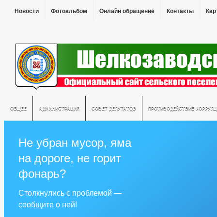
Новости
Фотоальбом
Онлайн обращение
Контакты
Кар
ОБЩЕЕ
АДМИНИСТРАЦИЯ
СОВЕТ ДЕПУТАТОВ
ПРОТИВОДЕЙСТВИЕ КОРРУПЦ
Не убран мусор, яма
на дороге, не горит
фонарь?
Столкнулись с проблемой —
сообщите о ней!