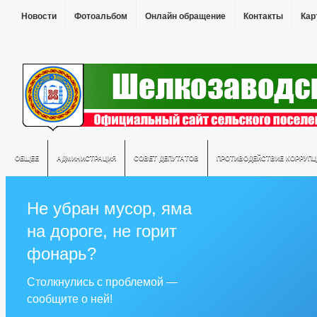
Новости
Фотоальбом
Онлайн обращение
Контакты
Кар
ОБЩЕЕ
АДМИНИСТРАЦИЯ
СОВЕТ ДЕПУТАТОВ
ПРОТИВОДЕЙСТВИЕ КОРРУПЦ
Не убран мусор, яма
на дороге, не горит
фонарь?
Столкнулись с проблемой —
сообщите о ней!