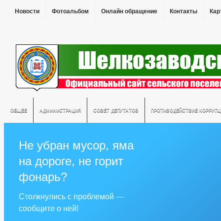
Новости
Фотоальбом
Онлайн обращение
Контакты
Кар
ОБЩЕЕ
АДМИНИСТРАЦИЯ
СОВЕТ ДЕПУТАТОВ
ПРОТИВОДЕЙСТВИЕ КОРРУПЦ
Не убран мусор, яма
на дороге, не горит
фонарь?
Столкнулись с проблемой —
сообщите о ней!