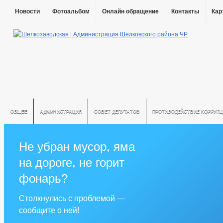
Новости
Фотоальбом
Онлайн обращение
Контакты
Кар
ОБЩЕЕ
АДМИНИСТРАЦИЯ
СОВЕТ ДЕПУТАТОВ
ПРОТИВОДЕЙСТВИЕ КОРРУПЦ
Не убран мусор, яма
на дороге, не горит
фонарь?
Столкнулись с проблемой —
сообщите о ней!