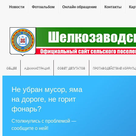
Новости
Фотоальбом
Онлайн обращение
Контакты
Кар
ОБЩЕЕ
АДМИНИСТРАЦИЯ
СОВЕТ ДЕПУТАТОВ
ПРОТИВОДЕЙСТВИЕ КОРРУПЦ
Не убран мусор, яма
на дороге, не горит
фонарь?
Столкнулись с проблемой —
сообщите о ней!