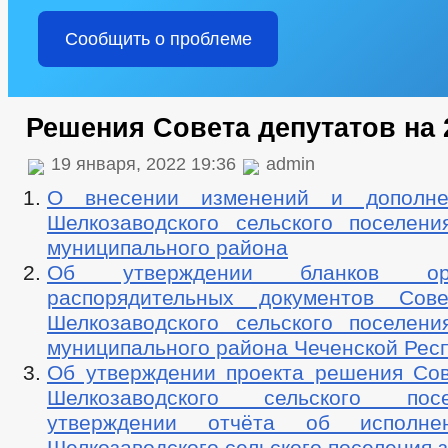
Сообщить о проблеме
Решения Совета депутатов на 
19 января, 2022 19:36
admin
О внесении изменений и дополн
Шелкозаводского сельского поселени
муниципального района
Об утверждении бланков орга
распорядительных документов Сове
Шелкозаводского сельского поселени
муниципального района Чеченской Рес
Об утверждении проекта решения Сов
Шелкозаводского сельского по
утверждении отчёта об исполне
Шелкозаводского сельского поселения з