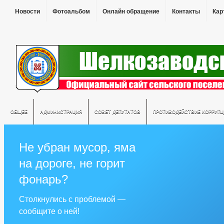
Новости
Фотоальбом
Онлайн обращение
Контакты
Кар
ОБЩЕЕ
АДМИНИСТРАЦИЯ
СОВЕТ ДЕПУТАТОВ
ПРОТИВОДЕЙСТВИЕ КОРРУПЦ
Не убран мусор, яма
на дороге, не горит
фонарь?
Столкнулись с проблемой —
сообщите о ней!