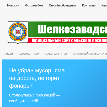
Новости
Фотоальбом
Онлайн обращение
Контакты
Кар
ОБЩЕЕ
АДМИНИСТРАЦИЯ
СОВЕТ ДЕПУТАТОВ
ПРОТИВОДЕЙСТВИЕ КОРРУПЦ
Не убран мусор, яма
на дороге, не горит
фонарь?
Столкнулись с проблемой —
сообщите о ней!