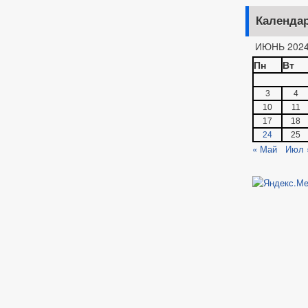
Календа
ИЮНЬ 202
Пн
Вт
3
4
10
11
17
18
24
25
« Май
Июл 