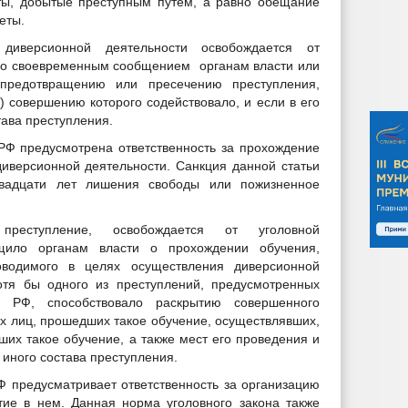
ты, добытые преступным путем, а равно обещание
еты.
диверсионной деятельности освобождается от
оно своевременным сообщением органам власти или
предотвращению или пресечению преступления,
) совершению которого содействовало, и если в его
тава преступления.
 РФ предусмотрена ответственность за прохождение
иверсионной деятельности. Санкция данной статьи
двадцати лет лишения свободы или пожизненное
реступление, освобождается от уголовной
бщило органам власти о прохождении обучения,
водимого в целях осуществления диверсионной
отя бы одного из преступлений, предусмотренных
а РФ, способствовало раскрытию совершенного
х лиц, прошедших такое обучение, осуществлявших,
их такое обучение, а также мест его проведения и
 иного состава преступления.
РФ предусматривает ответственность за организацию
тие в нем. Данная норма уголовного закона также