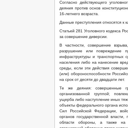
Согласно действующего уголовного
деяния против основ конституцион
16-летнего возраста.
Данные преступления относятся к к
Статьей 281 Уголовного кодекса Р
за совершение диверсии.
В частности, совершение взрыва
разрушение или повреждение пр
инфраструктуры и транспортных ср
населения либо на нанесение вре
среды, если эти действия соверше
(или) обороноспособности Россий
на срок от десяти до двадцати лет.
Те же деяния: совершенные гр
организованной группой; повле
ущерба либо наступление иных тяж
объекты федерального органа испо
Сил Российской Федерации, войс
органов государственной власти,
области обороны, а также на о