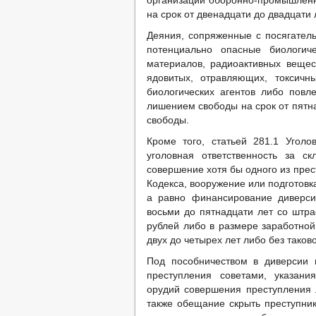
организаций оборонно-промышленн
на срок от двенадцати до двадцати 
Деяния, сопряженные с посягатель
потенциально опасные биологич
материалов, радиоактивных вещес
ядовитых, отравляющих, токсичн
биологических агентов либо повл
лишением свободы на срок от пятн
свободы.
Кроме того, статьей 281.1 Уголо
уголовная ответственность за с
совершение хотя бы одного из пре
Кодекса, вооружение или подготовк
а равно финансирование диверси
восьми до пятнадцати лет со штра
рублей либо в размере заработной
двух до четырех лет либо без тако
Под пособничеством в диверсии
преступления советами, указани
орудий совершения преступления 
также обещание скрыть преступник