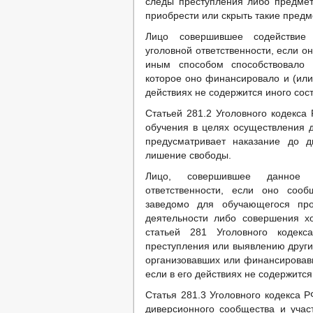
следы преступления либо предме
приобрести или скрыть такие предм
Лицо совершившее содействие 
уголовной ответственности, если 
иным способом способствовало 
которое оно финансировало и (или
действиях не содержится иного сос
Статьей 281.2 Уголовного кодекса
обучения в целях осуществления д
предусматривает наказание до 
лишение свободы.
Лицо, совершившее данное п
ответственности, если оно соо
заведомо для обучающегося про
деятельности либо совершения х
статьей 281 Уголовного кодекс
преступления или выявлению други
организовавших или финансировавш
если в его действиях не содержится
Статья 281.3 Уголовного кодекса 
диверсионного сообщества и учас