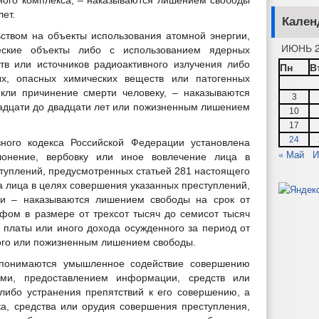
ого комплекса, – наказываются лишением свободы
лет.
Кален
ством на объекты использования атомной энергии,
ИЮНЬ 2
еские объекты либо с использованием ядерных
тв или источников радиоактивного излучения либо
Пн
В
ых, опасных химических веществ или патогенных
екли причинение смерти человеку, – наказываются
3
адцати до двадцати лет или пожизненным лишением
10
17
24
вного кодекса Российской Федерации установлена
« Май
И
клонение, вербовку или иное вовлечение лица в
ступлений, предусмотренных статьей 281 настоящего
а лица в целях совершения указанных преступлений,
и – наказываются лишением свободы на срок от
фом в размере от трехсот тысяч до семисот тысяч
 платы или иного дохода осужденного за период от
вого или пожизненным лишением свободы.
 понимаются умышленное содействие совершению
ями, предоставлением информации, средств или
либо устранения препятствий к его совершению, а
а, средства или орудия совершения преступления,