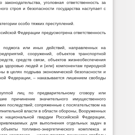
 законодательства, уголовная ответственность за
ного строя и безопасности государства наступает с
атегории особо тяжких преступлений.
оссийской Федерации предусмотрена ответственность
, поджога или иных действий, направленных на
едприятий, сооружений, объектов транспортной
едств, средств связи, объектов жизнеобеспечения
да здоровью людей и (или) компонентам природной
ны в целях подрыва экономической безопасности и
ской Федерации, – наказывается лишением свободы
уппой лиц по предварительному сговору или
кшие причинение значительного имущественного
ких последствий; сопряженные с посягательством на
лнительной власти в области обороны, Вооруженных
к национальной гвардии Российской Федерации,
 привлекаемых для выполнения отдельных задач в
бъекты топливно-энергетического комплекса и